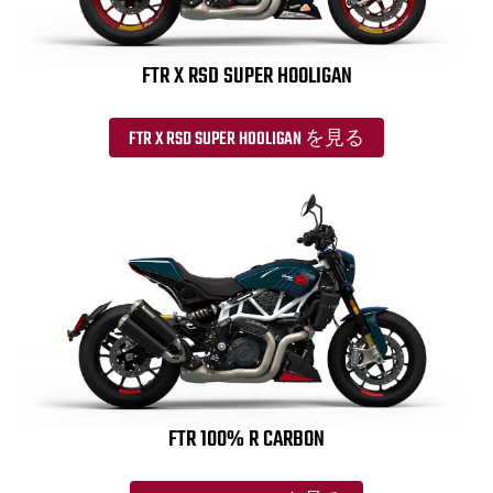
FTR X RSD SUPER HOOLIGAN
FTR X RSD SUPER HOOLIGAN を見る
FTR 100% R CARBON