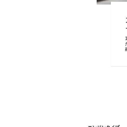
オーナーシップ
が融合したLimited +Tech
RIDE COMMANDによってコン
、Bluetooth®接続、その
で、快適なクルージングを体験