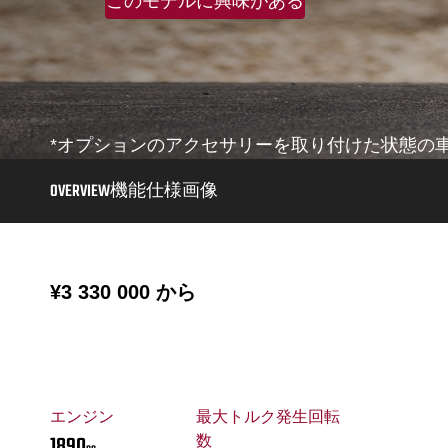
このモデルに興味がある
*オプションのアクセサリーを取り付けた状態の
OVERVIEW
機能
仕様
画像
¥3 330 000
から
エンジン
最大トルク発生回転
1890
数