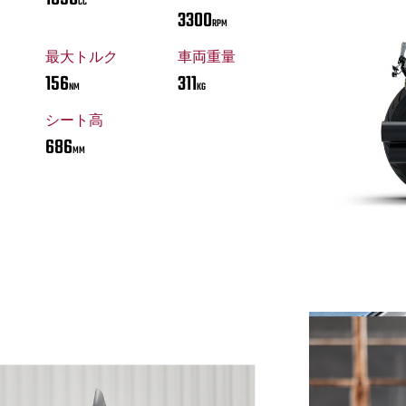
CC
3300
RPM
最大トルク
車両重量
156
311
NM
KG
シート高
686
MM