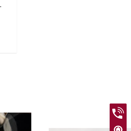
計
Sport Chiefは、性能を最
います。伝説的な空冷Thunderst
速ギア全域で156 Nmのトル
パワーが放たれます。